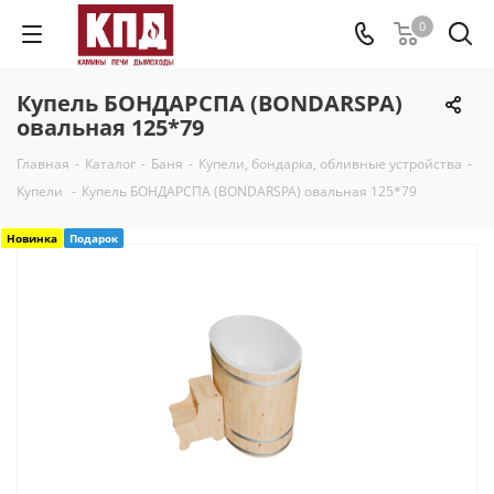
0
Купель БОНДАРСПА (BONDARSPA)
овальная 125*79
Главная
-
Каталог
-
Баня
-
Купели, бондарка, обливные устройства
-
Купели
-
Купель БОНДАРСПА (BONDARSPA) овальная 125*79
Новинка
Подарок