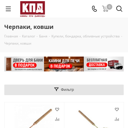
0
Черпаки, ковши
Главная
-
Каталог
-
Баня
-
Купели, бондарка, обливные устройства
-
Черпаки, ковши
Фильтр