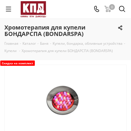
0
Хромотерапия для купели
БОНДАРСПА (BONDARSPA)
Главная
-
Каталог
-
Баня
-
Купели, бондарка, обливные устройства
-
Купели
-
Хромотерапия для купели БОНДАРСПА (BONDARSPA)
Скидка на комплект