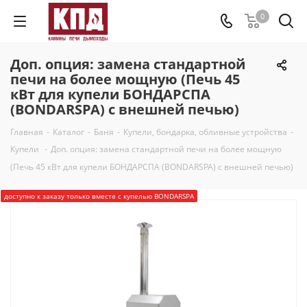
0
Доп. опция: замена стандартной
печи на более мощную (Печь 45
кВт для купели БОНДАРСПА
(BONDARSPA) с внешней печью)
Главная
-
Каталог
-
Баня
-
Купели, бондарка, обливные устройства
-
Купели
-
Доп. опция: замена стандартной печи на более мощную
(Печь 45 кВт для купели БОНДАРСПА (BONDARSPA) с внешней печью)
доступно к заказу только вместе с купелью BONDARSPA