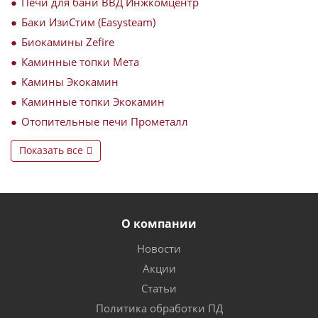
Печи для бани ВВД Инжкомцентр
Баки ИзиСтим (Easysteam)
Биокамины Zefire
Каминные топки Мета
Камины Экокамин
Каминные топки Экокамин
Отопительные печи Прометалл
Показать все
О компании
Новости
Акции
Статьи
Политика обработки ПД