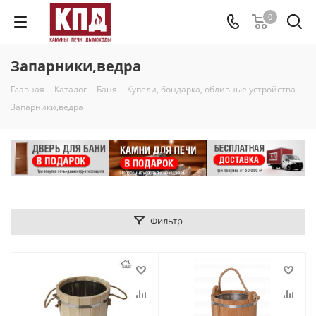
0
Запарники,ведра
Главная
-
Каталог
-
Баня
-
Купели, бондарка, обливные устройства
-
Запарники,ведра
Фильтр