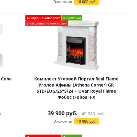
Экономия
16 000
руб.
Скидка на комплект
В наличии
у нас дешевле чем в ozon
 Cube
Комплект Угловой Портал Real Flame
Уголок Афины (Athena Corner) GR
STD/EUG/25"5/24 + Очаг Royal Flame
Фобос (Fobos) FX
39 900
руб.
.
49 980
руб.
Экономия
10 080
руб.