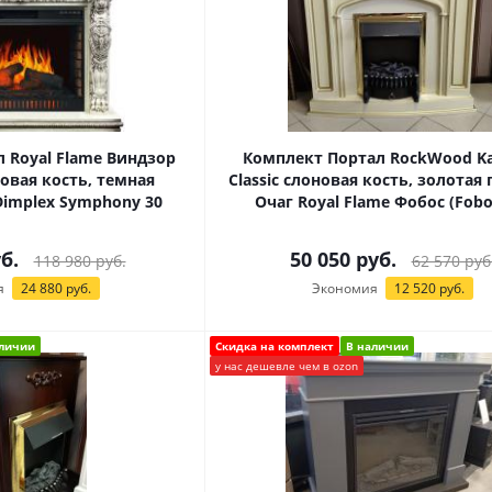
 Royal Flame Виндзор
Комплект Портал RockWood Ka
новая кость, темная
Classic слоновая кость, золотая 
Dimplex Symphony 30
Очаг Royal Flame Фобос (Fobo
б.
50 050
руб.
118 980
руб.
62 570
руб
я
24 880
руб.
Экономия
12 520
руб.
аличии
Скидка на комплект
В наличии
у нас дешевле чем в ozon