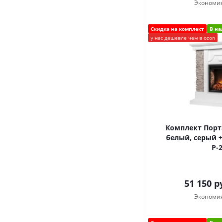
Экономи
Скидка на комплект
В н
у нас дешевле чем в ozon
Комплект Портал
белый, серый + 
Р-
51 150
ру
Экономи