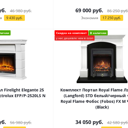
б.
69 000
руб.
46 980
руб.
86 250
руб
я
9 430
руб.
Экономия
17 250
руб.
аличии
Скидка на комплект
В наличии
у нас дешевле чем в ozon
Firelight Elegante 25
Комплект Портал Royal Flame Л
ctrolux EFP/Р-2520LS N
(Langford) STD белый/черный 
Royal Flame Фобос (Fobos) FX M
(Black)
б.
34 050
руб.
56 980
руб.
42 580
руб