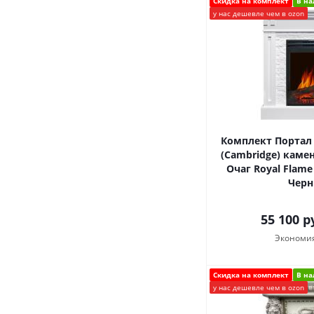
Скидка на комплект
В н
у нас дешевле чем в ozon
Комплект Портал
(Cambridge) камен
Очаг Royal Flame
Черн
55 100
ру
Экономи
Скидка на комплект
В н
у нас дешевле чем в ozon