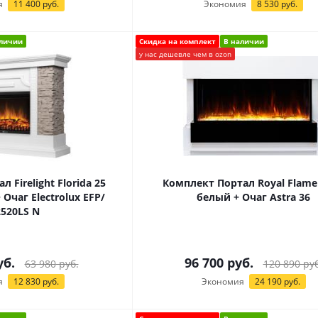
я
11 400
руб.
Экономия
8 530
руб.
аличии
Скидка на комплект
В наличии
у нас дешевле чем в ozon
 Firelight Florida 25
Комплект Портал Royal Flame
Очаг Electrolux EFP/
белый + Очаг Astra 36
2520LS N
б.
96 700
руб.
63 980
руб.
120 890
руб
я
12 830
руб.
Экономия
24 190
руб.