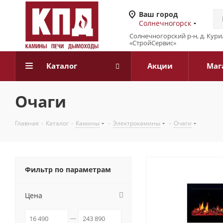
Ваш город
Солнечногорск
Солнечногорский р-н, д. Кур
«СтройСервис»
Каталог
Акции
Маг
Очаги
Главная
-
Каталог
-
Камины
-
Электрокамины
-
Очаги
Фильтр по параметрам
Цена