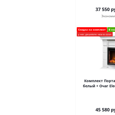
37 550
ру
Экономи
Скидка на комплект
В н
у нас дешевле чем в ozon
Комплект Портал 
белый + Очаг Ele
45 580
ру