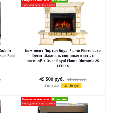
Скидка на комплект
В наличии
у нас дешевле чем в ozon
Dublin
Комплект Портал Royal Flame Pierre Luxe
чаг Real
Decor Шампань слоновая кость с
патиной + Очаг Royal Flame Dioramic 25
LED FX
49 500
руб.
.
61 980
руб.
Экономия
12 480
руб.
Скидка на комплект
В наличии
у нас дешевле чем в ozon