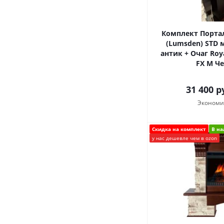
Комплект Портал
(Lumsden) STD
антик + Очаг Roy
FX M Че
31 400
ру
Экономи
Скидка на комплект
В н
у нас дешевле чем в ozon