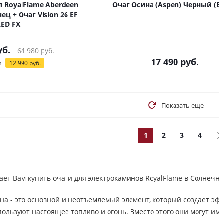
 RoyalFlame Aberdeen
Очаг Осина (Aspen) Черный (B
ц + Очаг Vision 26 EF
LED FX
б.
64 980
руб.
17 490
руб.
я
12 990
руб.
Показать еще
1
2
3
4
ет Вам купить очаги для электрокаминов RoyalFlame в Солнечн
на - это основной и неотъемлемый элемент, который создает э
ользуют настоящее топливо и огонь. Вместо этого они могут им