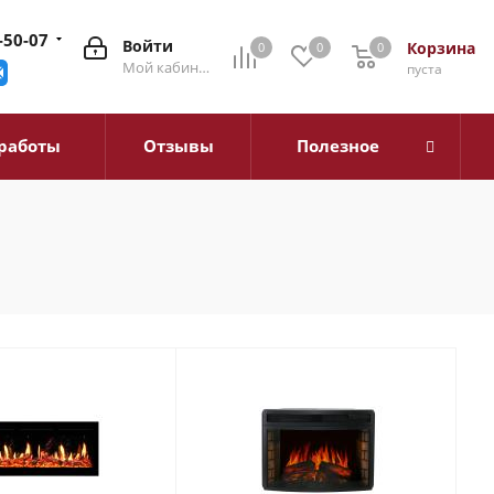
-50-07
Войти
Корзина
0
0
0
0
Мой кабинет
пуста
работы
Отзывы
Полезное