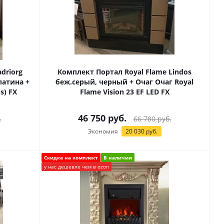
driorg
Комплект Портал Royal Flame Lindos
патина +
беж.серый, черный + Очаг Очаг Royal
s) FX
Flame Vision 23 EF LED FX
46 750
руб.
.
66 780
руб.
Экономия
20 030
руб.
Скидка на комплект
В наличии
у нас дешевле чем в ozon