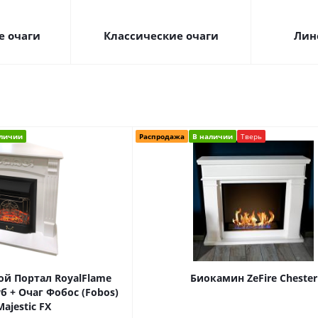
е очаги
Классические очаги
Лин
аличии
Распродажа
В наличии
Тверь
ой Портал RoyalFlame
Биокамин ZeFire Chester
б + Очаг Фобос (Fobos)
Majestic FX