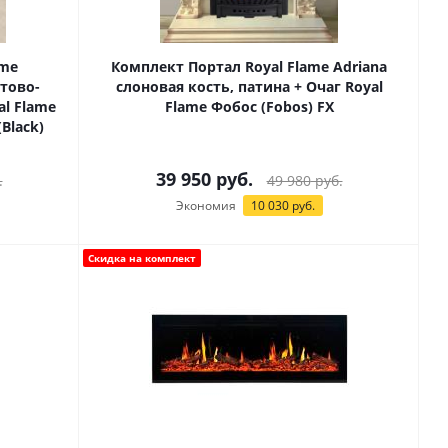
ame
Комплект Портал Royal Flame Adriana
итово-
слоновая кость, патина + Очаг Royal
al Flame
Flame Фобос (Fobos) FX
Black)
39 950
руб.
.
49 980
руб.
Экономия
10 030
руб.
Скидка на комплект