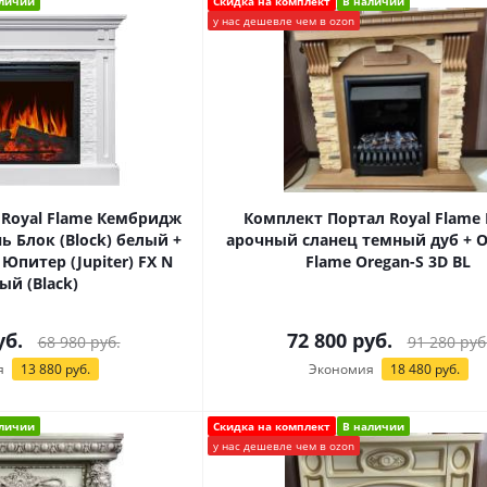
аличии
Скидка на комплект
В наличии
у нас дешевле чем в ozon
 Royal Flame Кембридж
Комплект Портал Royal Flame 
ь Блок (Block) белый +
арочный сланец темный дуб + О
 Юпитер (Jupiter) FX N
Flame Oregan-S 3D BL
ый (Black)
б.
72 800
руб.
68 980
руб.
91 280
руб
я
13 880
руб.
Экономия
18 480
руб.
аличии
Скидка на комплект
В наличии
у нас дешевле чем в ozon