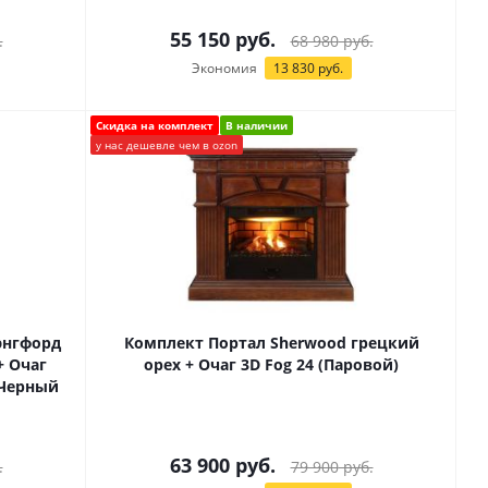
55 150
руб.
.
68 980
руб.
Экономия
13 830
руб.
Скидка на комплект
В наличии
у нас дешевле чем в ozon
энгфорд
Комплект Портал Sherwood грецкий
+ Очаг
орех + Очаг 3D Fog 24 (Паровой)
 Черный
63 900
руб.
.
79 900
руб.