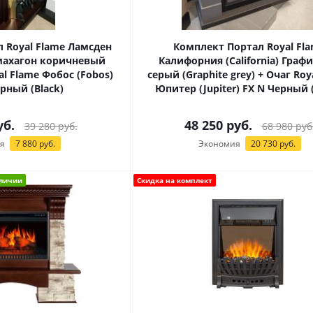
 Royal Flame Ламсден
Комплект Портал Royal Fl
 махагон коричневый
Калифорния (California) Граф
al Flame Фобос (Fobos)
серый (Graphite grey) + Очаг Roy
рный (Black)
Юпитер (Jupiter) FX N Черный (
б.
48 250
руб.
39 280
руб.
68 980
руб
я
7 880
руб.
Экономия
20 730
руб.
аличии
Скидка на комплект