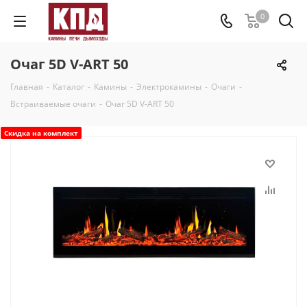
0
Очаг 5D V-ART 50
Главная
-
Каталог
-
Камины
-
Электрокамины
-
Очаги
-
Встраиваемые очаги
-
Очаг 5D V-ART 50
Скидка на комплект