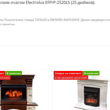
еским очагом Electrolux EFP/P-2520LS (25 дюймов).
ты Покупателем товара ТОЛЬКО в ОФЛАЙН-МАГАЗИНЕ. Делая предварительны
 и понятна.
ект
В наличии
Скидка на комплект
В наличии
м в ozon
у нас дешевле чем в ozon