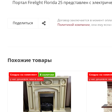
Портал Firelight Florida 25 представлен с электрич
Договор заключается в момент опла
Поделиться
Политикой компании
, она ему ясна
Похожие товары
Скидка на комплект
В наличии
Скидка на компл
у нас дешевле чем в ozon
у нас дешевле че