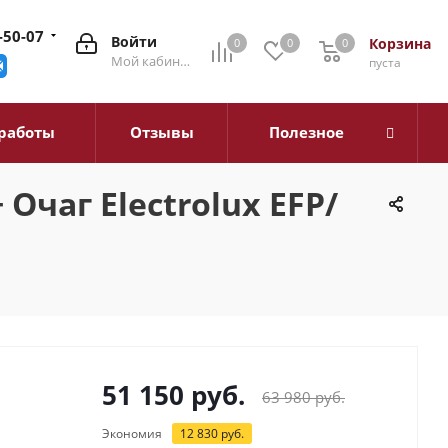
-50-07
Войти
Корзина
0
0
0
0
Мой кабинет
пуста
работы
Отзывы
Полезное
 Очаг Electrolux EFP/
51 150
руб.
63 980
руб.
Экономия
12 830
руб.