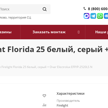
8 (800) 600
илово, территория СЦ
азины
Заказать монтаж
Наши 
t Florida 25 белый, серый +
Firelight Florida 25 белый, серый + Очаг Electrolux EFP/Р-2520LS N
Характеристики
Производитель
Firelight