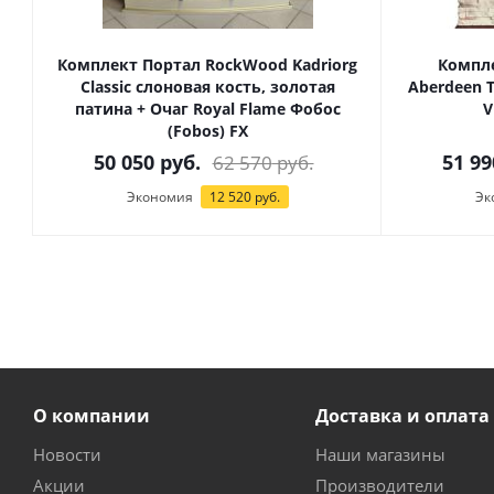
Комплект Портал RockWood Kadriorg
Компле
Classic слоновая кость, золотая
Aberdeen 
патина + Очаг Royal Flame Фобос
V
(Fobos) FX
50 050
руб.
51 99
62 570
руб.
Экономия
12 520
руб.
Эк
О компании
Доставка и оплата
Новости
Наши магазины
Акции
Производители