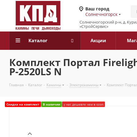
Ваш город
Солнечногорск
Солнечногорский р-н, д. Кур
«СтройСервис»
Каталог
Акции
Маг
Комплект Портал Fireligh
Р-2520LS N
Главная
-
Каталог
-
Камины
-
Электрокамины
-
Комплект Портал 
Скидка на комплект
В наличии
у нас дешевле чем в ozon