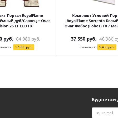
кт Портал RoyalFlame
Комплект Угловой Пор
Тёмный дуб/Сланец + Очаг
RoyalFlame Sorrento Белый
ision 26 EF LED FX
Очаг Фобос (Fobos) FX / Maj
0
руб.
37 550
руб.
64 980
руб.
46 980
р
ономия
12 990
руб.
Экономия
9 430
руб.
Будьте всег