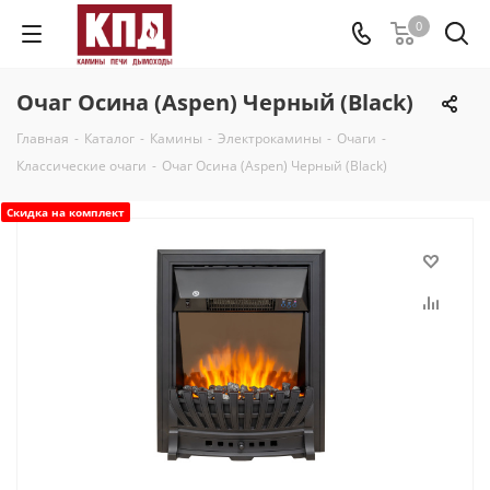
0
Очаг Осина (Aspen) Черный (Black)
Главная
-
Каталог
-
Камины
-
Электрокамины
-
Очаги
-
Классические очаги
-
Очаг Осина (Aspen) Черный (Black)
Скидка на комплект