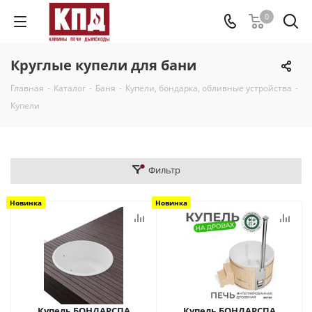
0
Круглые купели для бани
Главная
-
Каталог
-
Баня
-
Купели, бондарка, обливные устройства
-
Купели
Фильтр
Новинка
Новинка
Купель БОНДАРСПА
Купель БОНДАРСПА