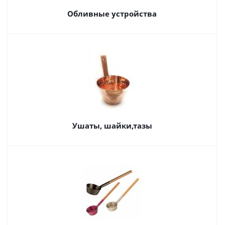
Обливные устройства
Ушаты, шайки,тазы