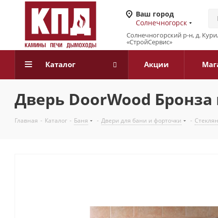
Ваш город
Солнечногорск
Солнечногорский р-н, д. Кур
«СтройСервис»
Каталог
Акции
Маг
Дверь DoorWood Бронза м
Главная
-
Каталог
-
Баня
-
Двери для бани и форточки
-
Стекля