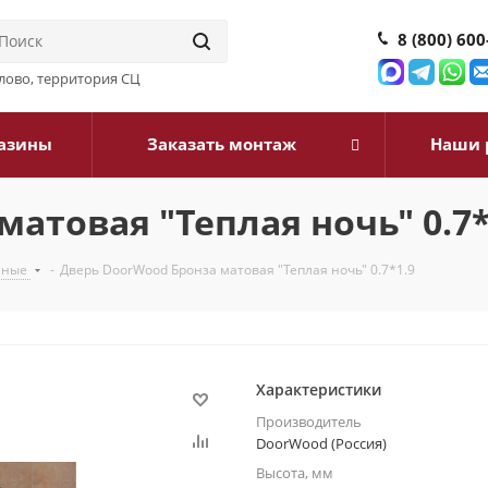
8 (800) 600
илово, территория СЦ
азины
Заказать монтаж
Наши 
атовая "Теплая ночь" 0.7*
нные
-
Дверь DoorWood Бронза матовая "Теплая ночь" 0.7*1.9
Характеристики
Производитель
DoorWood (Россия)
Высота, мм