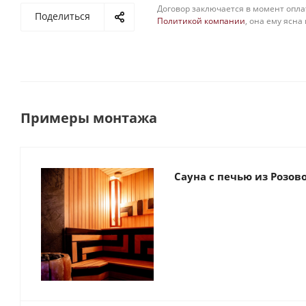
Договор заключается в момент опла
Поделиться
Политикой компании
, она ему ясна
Примеры монтажа
Сауна с печью из Розов