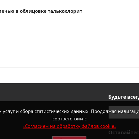
 печью в облицовке талькохлорит
Будьте всег
услуг и сбора статистических данных. Продолжая навигацию
соответствии с
«Согласием на обработку файлов cookie»
Оставайтес