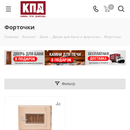
0
Форточки
Главная
-
Каталог
-
Баня
-
Двери для бани и форточки
-
Форточки
Фильтр