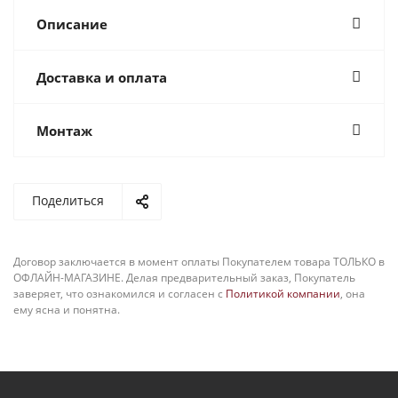
Описание
Доставка и оплата
Монтаж
Поделиться
Договор заключается в момент оплаты Покупателем товара ТОЛЬКО в
ОФЛАЙН-МАГАЗИНЕ. Делая предварительный заказ, Покупатель
заверяет, что ознакомился и согласен с
Политикой компании
, она
ему ясна и понятна.