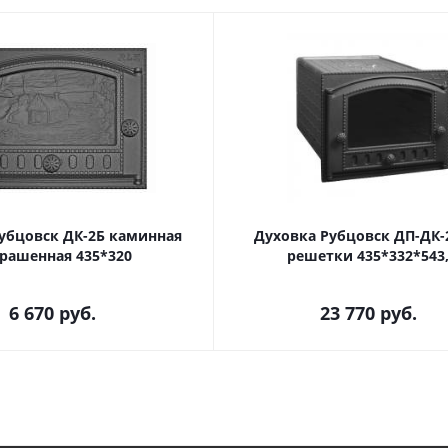
убцовск ДК-2Б каминная
Духовка Рубцовск ДП-ДК-
рашенная 435*320
решетки 435*332*543
6 670
руб.
23 770
руб.