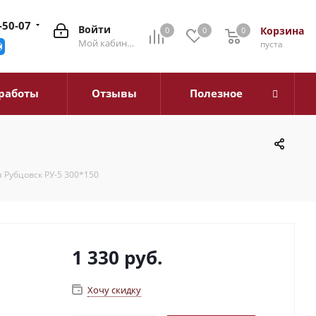
-50-07
Войти
Корзина
0
0
0
0
Мой кабинет
пуста
работы
Отзывы
Полезное
 Рубцовск РУ-5 300*150
1 330
руб.
Хочу скидку