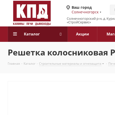
Ваш город
Солнечногорск
Солнечногорский р-н, д. Кур
«СтройСервис»
Каталог
Акции
Маг
Решетка колосниковая Р
Главная
-
Каталог
-
Строительные материалы и огнезащита
-
Печн