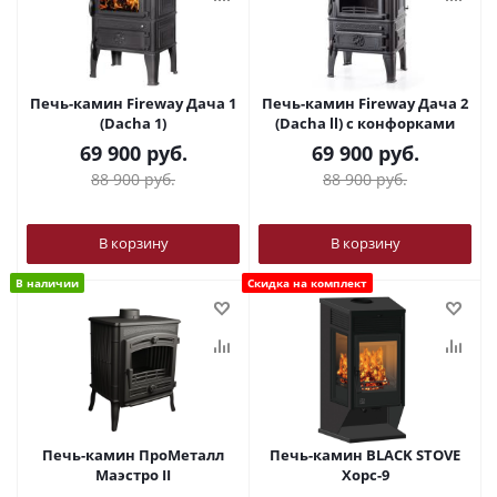
Печь-камин Fireway Дача 1
Печь-камин Fireway Дача 2
(Dacha 1)
(Dacha ll) c конфорками
69 900
руб.
69 900
руб.
88 900
руб.
88 900
руб.
В корзину
В корзину
В наличии
Скидка на комплект
Печь-камин ПроМеталл
Печь-камин BLACK STOVE
Маэстро II
Хорс-9