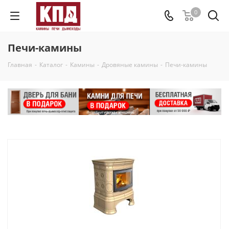
0
Печи-камины
Главная
-
Каталог
-
Камины
-
Дровяные камины
-
Печи-камины