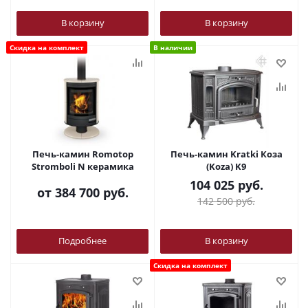
В корзину
В корзину
Скидка на комплект
В наличии
Печь-камин Romotop
Печь-камин Kratki Коза
Stromboli N керамика
(Koza) K9
104 025
руб.
от
384 700 руб.
142 500
руб.
Подробнее
В корзину
Скидка на комплект