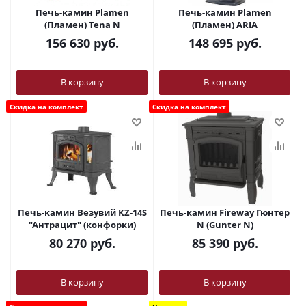
Печь-камин Plamen
Печь-камин Plamen
(Пламен) Tena N
(Пламен) ARIA
156 630
руб.
148 695
руб.
В корзину
В корзину
Скидка на комплект
Скидка на комплект
Печь-камин Везувий KZ-14S
Печь-камин Fireway Гюнтер
"Антрацит" (конфорки)
N (Gunter N)
80 270
руб.
85 390
руб.
В корзину
В корзину