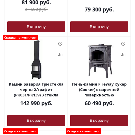
81 900
руб.
79 300
руб.
97 500
руб.
В корзину
В корзину
Скидка на комплект
Камин Бавария Три стекла
Печь-камин Fireway Кукер
черный/графит
(Cooker) c варочной
(PK031/PK139) 3 стекла
поверхностью
142 990
руб.
60 490
руб.
В корзину
В корзину
Скидка на комплект
Скидка на комплект