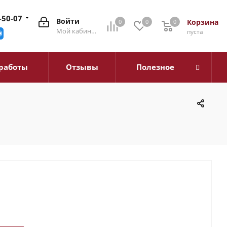
-50-07
Войти
Корзина
0
0
0
0
Мой кабинет
пуста
работы
Отзывы
Полезное