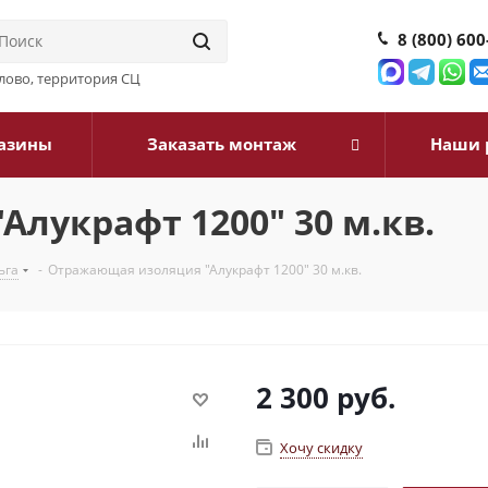
8 (800) 600
илово, территория СЦ
азины
Заказать монтаж
Наши 
лукрафт 1200" 30 м.кв.
ьга
-
Отражающая изоляция "Алукрафт 1200" 30 м.кв.
2 300
руб.
Хочу скидку