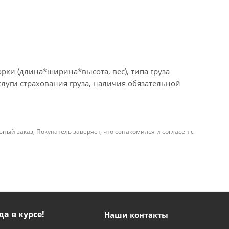
рки (длина*ширина*высота, вес), типа груза
слуги страхования груза, наличия обязательной
й заказ, Покупатель заверяет, что ознакомился и согласен с
да в курсе!
Наши контакты