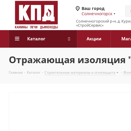
Ваш город
Солнечногорск
Солнечногорский р-н, д. Кур
«СтройСервис»
Каталог
Акции
Маг
Отражающая изоляция "А
Главная
-
Каталог
-
Строительные материалы и огнезащита
-
Фол