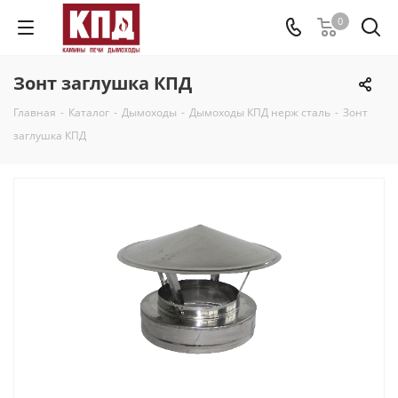
0
Зонт заглушка КПД
Главная
-
Каталог
-
Дымоходы
-
Дымоходы КПД нерж сталь
-
Зонт
заглушка КПД