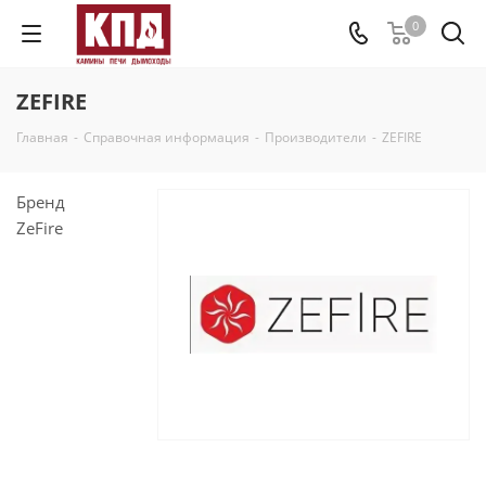
0
ZEFIRE
Главная
-
Справочная информация
-
Производители
-
ZEFIRE
Бренд
ZeFire