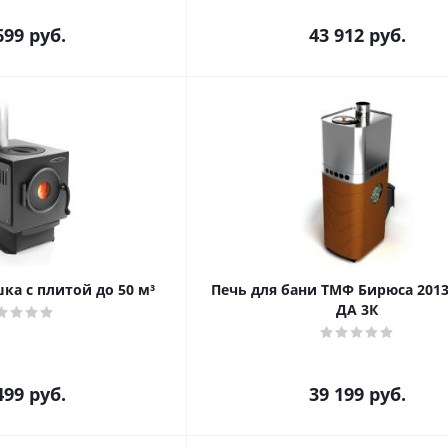
699
руб.
43 912
руб.
ка с плитой до 50 м³
Печь для бани ТМФ Бирюса 2013
ДА 3К
499
руб.
39 199
руб.