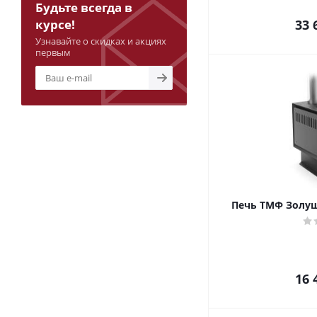
Будьте всегда в
курсе!
33 
Узнавайте о скидках и акциях
первым
Печь ТМФ Золуш
16 