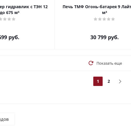
р гидравлик с ТЭН 12
Печь ТМФ Огонь-батарея 9 Лайт
до 675 м³
м³
699
руб.
30 799
руб.
Показать еще
1
2
ндов