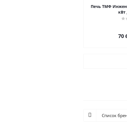
Печь ТМФ Инжене
кВт 
70 
Список бре