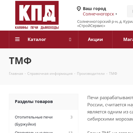
Ваш город
Солнечногорск
Солнечногорский р-н, д. Кур
«СтройСервис»
Каталог
Акции
Маг
ТМФ
Главная
-
Справочная информация
-
Производители
-
ТМФ
Печи разрабатывают
Разделы товаров
России, считается 
является одним из 
Отопительные печи
3
сибирскими мороза
(Буржуйки)
Отопительные печи
13