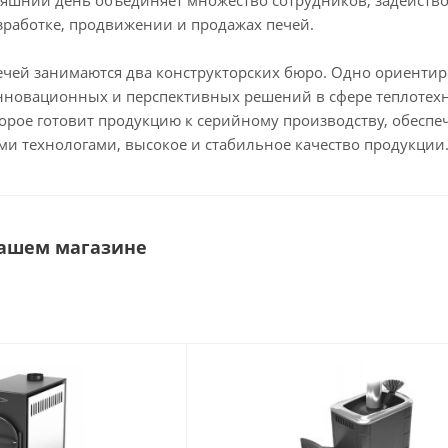
няшний день объединяет множество сотрудников, задейств
зработке, продвижении и продажах печей.
чей занимаются два конструкторских бюро. Одно ориентир
нновационных и перспективных решений в сфере теплотех
торое готовит продукцию к серийному производству, обеспе
ми технологами, высокое и стабильное качество продукции
нашем магазине