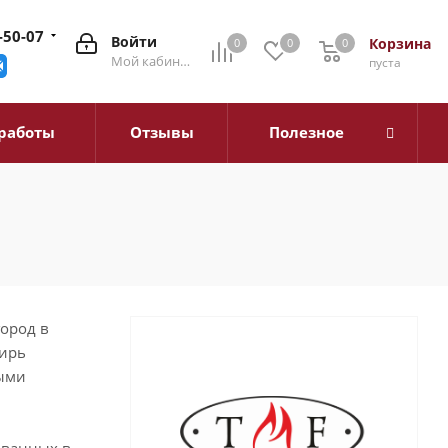
-50-07
Войти
Корзина
0
0
0
0
Мой кабинет
пуста
работы
Отзывы
Полезное
город в
бирь
выми