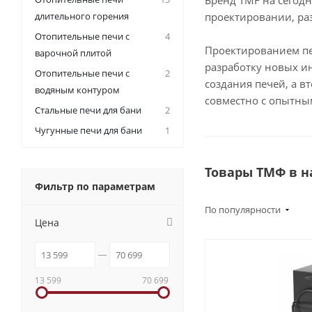
Бренд TMF на сегод
длительного горения
проектировании, ра
Отопительные печи с
4
Проектированием пе
варочной плитой
разработку новых и
Отопительные печи с
2
создания печей, а в
водяным контуром
совместно с опытны
Стальные печи для бани
2
Чугунные печи для бани
1
Товары ТМФ в 
Фильтр по параметрам
По популярности
Цена
13 599
70 699