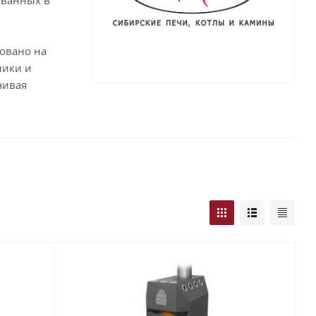
ованных в
овано на
ники и
чивая
.