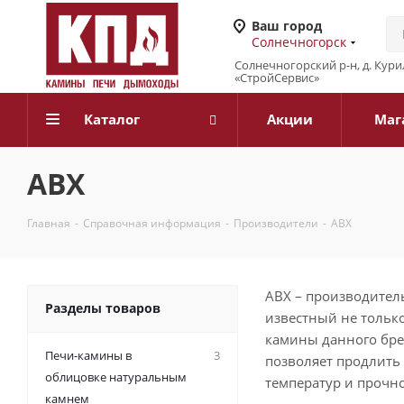
Ваш город
Солнечногорск
Солнечногорский р-н, д. Кур
«СтройСервис»
Каталог
Акции
Маг
ABX
Главная
-
Справочная информация
-
Производители
-
ABX
AВХ – производител
Разделы товаров
известный не только 
камины данного бре
Печи-камины в
3
позволяет продлить 
облицовке натуральным
температур и прочно
камнем