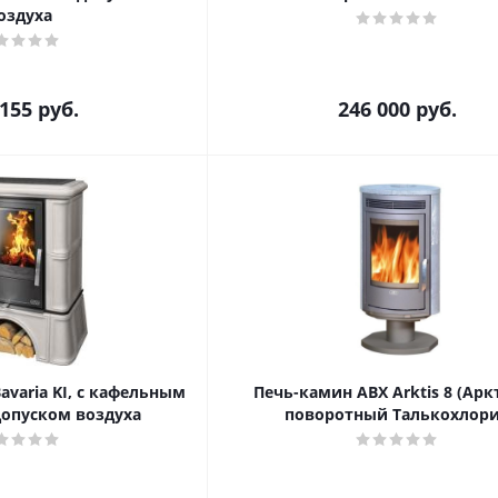
оздуха
 155
руб.
246 000
руб.
avaria KI, с кафельным
Печь-камин ABX Arktis 8 (Арк
допуском воздуха
поворотный Талькохлор