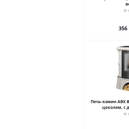
в
356
Печь-камин ABX B
цоколем, с 