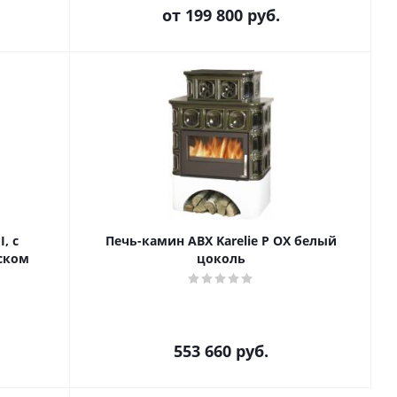
от
199 800 руб.
, с
Печь-камин ABX Karelie P OX белый
ском
цоколь
553 660
руб.