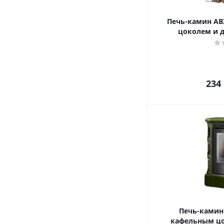
Печь-камин ABX
цоколем и 
234
Печь-камин 
кафельным цо