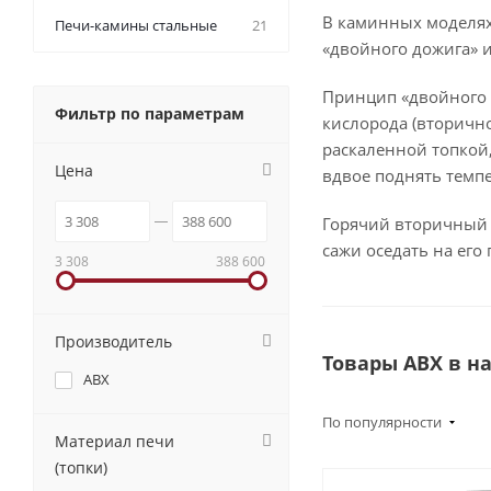
В каминных моделя
Печи-камины стальные
21
«двойного дожига» и
Принцип «двойного 
Фильтр по параметрам
кислорода (вторично
раскаленной топкой,
Цена
вдвое поднять темпе
Горячий вторичный в
сажи оседать на его
3 308
388 600
Производитель
Товары ABX в н
ABX
По популярности
Материал печи
(топки)