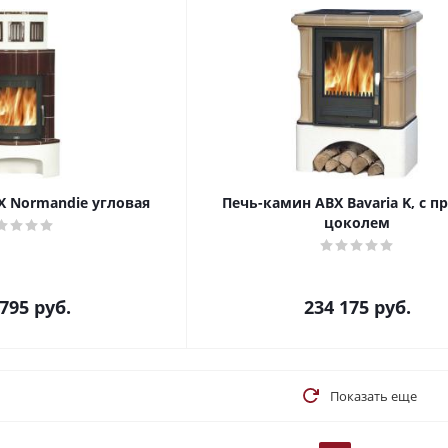
X Normandie угловая
Печь-камин ABX Bavaria K, с 
цоколем
 795
руб.
234 175
руб.
Показать еще