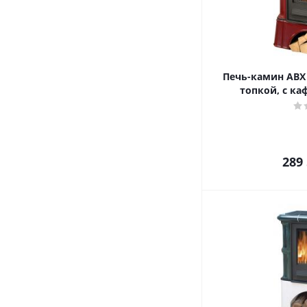
Печь-камин ABX B
топкой, с к
289