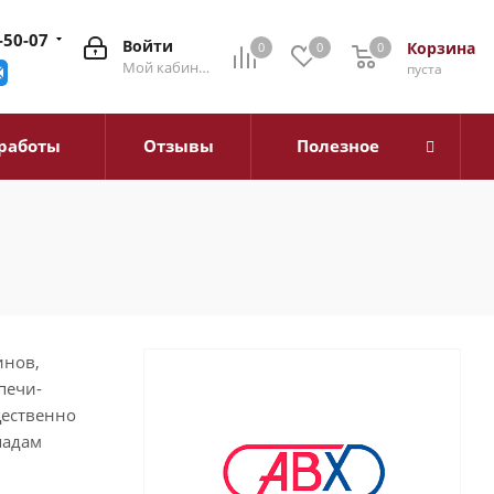
-50-07
Войти
Корзина
0
0
0
0
Мой кабинет
пуста
работы
Отзывы
Полезное
инов,
печи-
щественно
падам