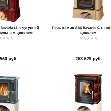
avaria LI, с чугунной
Печь-камин ABX Bavaria K, с к
афельным цоколем
цоколем
 560
руб.
263 625
руб.