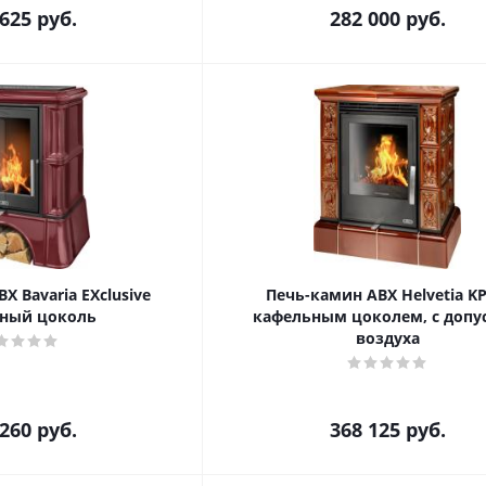
 625
руб.
282 000
руб.
X Bavaria EXclusive
Печь-камин ABX Helvetia KPI
ный цоколь
кафельным цоколем, с допу
воздуха
 260
руб.
368 125
руб.