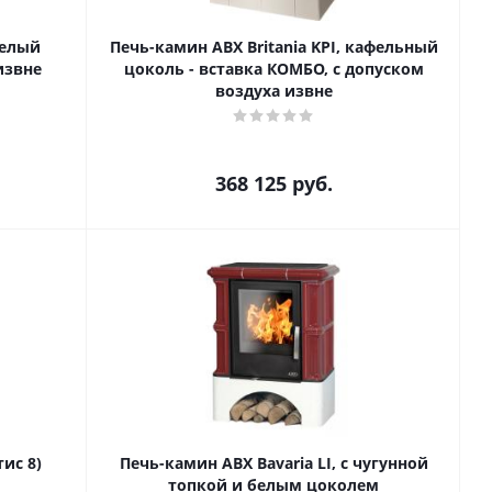
белый
Печь-камин ABX Britania KPI, кафельный
извне
цоколь - вставка КОМБО, с допуском
воздуха извне
368 125
руб.
тис 8)
Печь-камин ABX Bavaria LI, с чугунной
топкой и белым цоколем